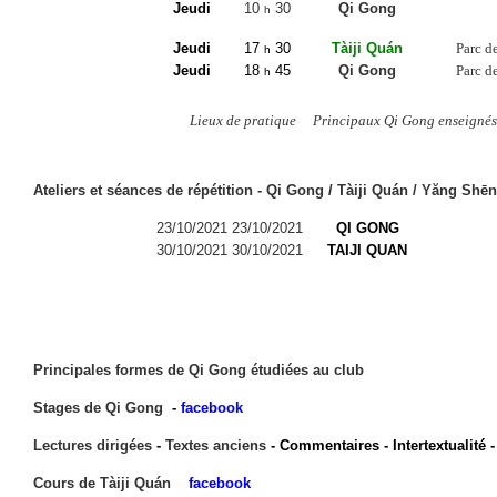
Jeudi
10
30
Qi Gong
h
Jeudi
17
30
Tàiji Quán
Parc d
h
Jeudi
18
45
Qi Gong
Parc d
h
Lieux de pratique
Principaux Qi Gong enseignés
Ateliers et séances de répétition - Qi Gong / Tàiji Quán / Yăng Sh
23/10/2021
23/10/2021
QI GONG
30/10/2021
30/10/2021
TAIJI QUAN
Principales formes de Qi Gong étudiées au club
Stages de Qi Gong
-
facebook
Lectures dirigées
-
Textes anciens
- Commentaires - Intertextualité 
Cours de Tàiji Quán
facebook