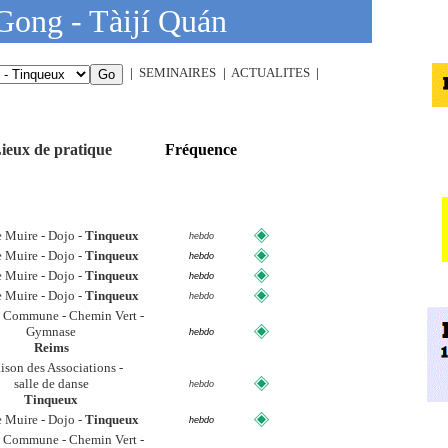
Gong -
Tàijí Quán
|
SEMINAIRES
|
ACTUALITES
|
ieux de pratique
Fréquence
Statut
e Muire - Dojo -
Tinqueux
hebdo
e Muire - Dojo -
Tinqueux
hebdo
e Muire - Dojo -
Tinqueux
hebdo
e Muire - Dojo -
Tinqueux
hebdo
 Commune - Chemin Vert -
Gymnase
hebdo
Reims
son des Associations -
salle de danse
hebdo
Tinqueux
e Muire - Dojo -
Tinqueux
hebdo
 Commune - Chemin Vert -