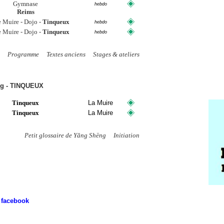
Gymnase
hebdo
Reims
e Muire - Dojo -
Tinqueux
hebdo
e Muire - Dojo -
Tinqueux
hebdo
Programme
Textes anciens
Stages &
ateliers
ēng - TINQUEUX
Tinqueux
La Muire
Tinqueux
La Muire
Petit glossaire de Yăng Shēng
Initiation
-
facebook