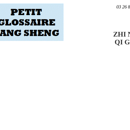
03 26 
ZHI
QI 