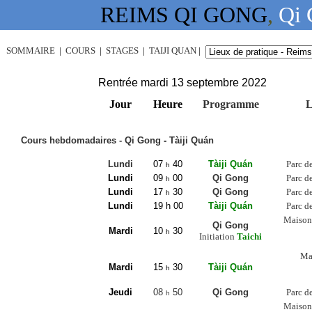
REIMS QI GONG
,
Qi 
SOMMAIRE
|
COURS
|
STAGES
|
TAIJI QUAN
|
Rentrée mardi 13 septembre 2022
Jour
Heure
Programme
L
Cours hebdomadaires - Qi Gong
-
Tàiji Quán
Lundi
07
40
Tàiji Quán
Parc d
h
Lundi
09
00
Qi Gong
Parc d
h
Lundi
17
30
Qi Gong
Parc d
h
Lundi
19 h 00
Tàiji Quán
Parc d
Maison
Qi Gong
Mardi
10
30
h
Initiation
Taichi
Mai
Mardi
15
30
Tàiji Quán
h
Jeudi
08
50
Qi Gong
Parc d
h
Maison