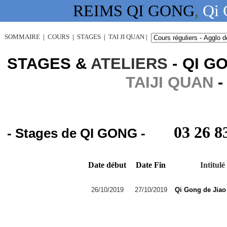
REIMS QI GONG
,
Qi 
SOMMAIRE
|
COURS
|
STAGES
|
TAI JI QUAN
|
STAGES &
ATELIERS
- QI 
TAIJI QUAN
-
03 26 8
- Stages de QI GONG -
Date début
Date Fin
Intitulé
26/10/2019
27/10/2019
Qi Gong de Jiao