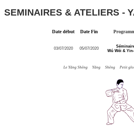
SEMINAIRES & ATELIERS -
Date début
Date Fin
Program
Séminair
03/07/2020
05/07/2020
Wú Wéi & Yin
Le Yăng Shēng
Yăng
Shēng
Petit gl