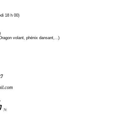
di 18 h 00)
)
gon volant, phénix dansant,...)
27
il.com