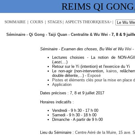
REIMS QI GONG
SOMMAIRE
|
COURS
|
STAGES
|
ASPECTS THEORIQUESA> |
Séminaire - Qi Gong - Taiji Quan - Centralite & Wu Wei
- 7, 8 & 9 juill
Séminaire - Examen des choses, Bu Wei et Wu
Wei
-
Lectures choisies - La notion de NON-A
Laozi,
...)
Retour sur le Yi (intention) et l'exercice du Yi
Le non-agir (non-intervention,
kairos
, relâchem
double détente,...) -
Exposé
Pistes et éléments clés pour la mise en place 
Application
Dates précises : 7, 8 et 9 juillet 2017
Horaires indicatifs :
Vendredi - 9 h 30 - 17 h 00
Samedi - 9 h 30 - 18 h 00
Dimanche - A partir de 9 h 00
Lieu du Séminaire :
Centre Aéré de la Muire, 15 ave.