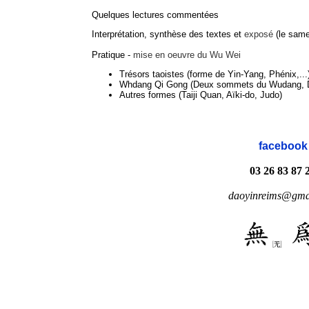
Quelques lectures commentées
Interprétation, synthèse des textes et
exposé
(le same
Pratique -
mise en oeuvre du Wu Wei
Trésors taoistes (forme de Yin-Yang, Phénix,...
Whdang Qi Gong (Deux sommets du Wudang, Dra
Autres formes (Taiji Quan, Aïki-do, Judo)
exposé
facebook
03 26 83 87 
daoyinreims@gma