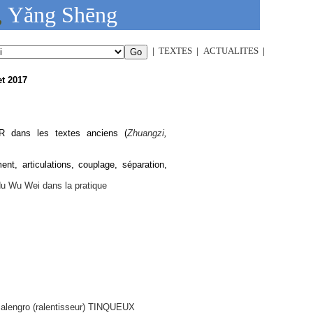
,
Yǎng Shēng
|
TEXTES
|
ACTUALITES
|
et 2017
- partner
Judo club de Tinqueux - section Daoyin<
GIR
dans les textes anciens (
Zhuangzi
,
ent, articulations, couplage, séparation,
du Wu Wei dans la pratique
 Salengro (ralentisseur) TINQUEUX