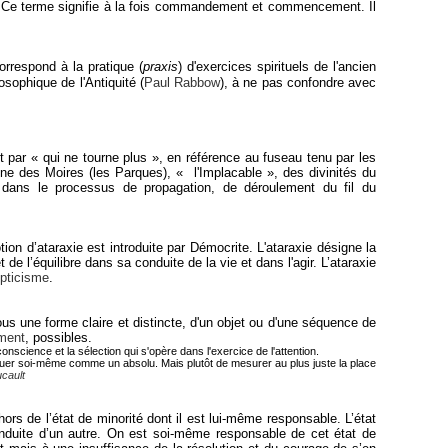
pe. Ce terme signifie à la fois commandement et commencement. Il
orrespond à la pratique (
praxis
) d'exercices spirituels de l'ancien
losophique de l'Antiquité (
Paul Rabbow
), à ne pas confondre avec
par « qui ne tourne plus », en référence au fuseau tenu par les
'une des Moires (les Parques), « l'Implacable », des divinités du
 dans le processus de propagation, de déroulement du fil du
on d’ataraxie est introduite par Démocrite. L'ataraxie désigne la
t de l’équilibre dans sa conduite de la vie et dans l'agir. L’ataraxie
pticisme
.
ous une forme claire et distincte, d'un objet ou d'une séquence de
ment
, possibles.
onscience et la sélection qui s'opère dans l'exercice de l'attention.
tituer soi-même comme un absolu. Mais plutôt de mesurer au plus juste la place
cault
rs de l’état de minorité dont il est lui-même responsable. L’état
onduite d’un autre. On est soi-même responsable de cet état de