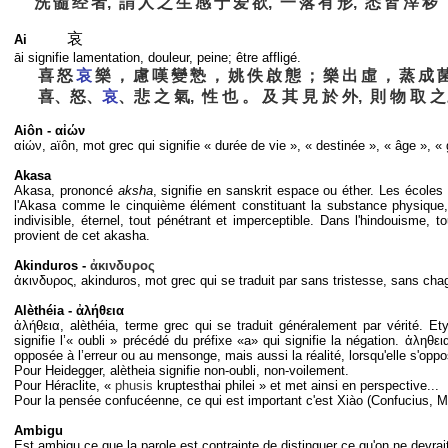
洗
髓
经
者, 謂
人
之
生
感
于
爱
欲, 一
落
有
形, 悉
皆
滓
秽
哀
Ai
āi signifie lamentation, douleur, peine; être affligé.
喜
怒
哀
樂
，
慮
嘆
變
慹
，
姚
佚
啟
態
；
樂
出
虛
，
蒸
成
喜、怒、
哀
、悲 之 氣, 性 也 。 及 其 見 於 外, 則 物 取 之
Aiôn - αἰών
αἰών, aïôn, mot grec qui signifie « durée de vie », « destinée », « âge », « g
Akasa
Akasa, prononcé
aksha
, signifie en sanskrit espace ou éther. Les écoles
l'Akasa comme le cinquième élément constituant la substance physique, le
indivisible, éternel, tout pénétrant et imperceptible. Dans l'hindouisme, 
provient de cet akasha.
Akinduros -
ἀκινδυρος
ἀκινδυρος, akinduros, mot grec qui se traduit par sans tristesse, sans chag
Alèthéia - ἀλήθεια
ἀλήθεια, alèthéia, terme grec qui se traduit généralement par vérité. 
signifie l’« oubli » précédé du préfixe «a» qui signifie la négation. ἀληθ
opposée à l’erreur ou au mensonge, mais aussi la réalité, lorsqu'elle s'opp
Pour Heidegger, alètheia signifie non-oubli, non-voilement.
Pour Héraclite, «
phusis
kruptesthai philei » et met ainsi en perspective...
Pour la pensée confucéenne, ce qui est important c'est Xiào (Confucius, M
Ambigu
Est ambigu ce que la parole est contrainte de distinguer ce qu'on ne devrait