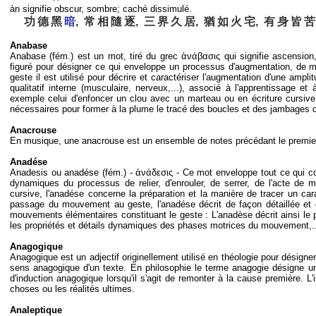
àn signifie obscur, sombre; caché dissimulé.
功
德
黑
暗
, 常
相
隨
逐, 三
界
久
居, 猶
如
火
宅, 有
身
皆
苦
Anabase
Anabase (fém.) est un mot, tiré du grec ἀνάβασις qui signifie ascensio
figuré pour désigner ce qui enveloppe un processus d'augmentation, de 
geste il est utilisé pour décrire et caractériser l'augmentation d'une ampli
qualitatif interne (musculaire, nerveux,...), associé à l'apprentissage e
exemple celui d'enfoncer un clou avec un marteau ou en écriture cursiv
nécessaires pour former à la plume le tracé des boucles et des jambages de
Anacrouse
En musique, une anacrouse est un ensemble de notes précédant le premier
Anadése
Anadesis ou anadése (fém.) - ἀνάδεσις - Ce mot enveloppe tout ce qui co
dynamiques du processus de relier, d'enrouler, de serrer, de l'acte de mai
cursive, l'anadése concerne la préparation et la manière de tracer un c
passage du mouvement au geste, l'anadése décrit de façon détaillée et ca
mouvements élémentaires constituant le geste : L'anadèse décrit ainsi le
les propriétés et détails dynamiques des phases motrices du mouvement,..
Anagogique
Anagogique est un adjectif originellement utilisé en théologie pour désigner 
sens anagogique d'un texte. En philosophie le terme anagogie désigne un n
d'induction anagogique lorsqu'il s'agit de remonter à la cause première. L
choses ou les réalités ultimes.
Analeptique