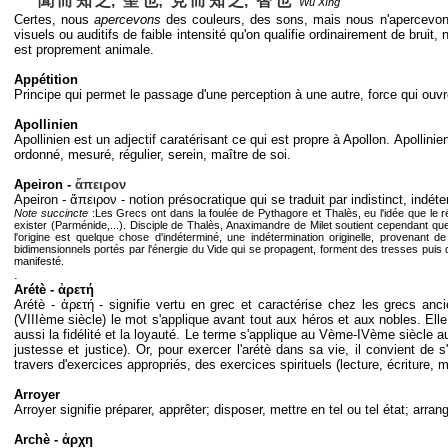
聞
而
知
之, 聖
也; 見
而
知
之, 智
也
Wū Xíng
Certes, nous
apercevons
des couleurs, des sons, mais nous n'apercevo
visuels ou auditifs de faible intensité qu'on qualifie ordinairement de bruit, 
est proprement animale.
Appétition
Principe qui permet le passage d'une perception à une autre, force qui ouvre
Apollinien
Apollinien est un adjectif caratérisant ce qui est propre à Apollon. Apollini
ordonné, mesuré, régulier, serein, maître de soi.
Apeiron -
ἄπειρον
Apeiron - ἄπειρον - notion présocratique qui se traduit par indistinct, indé
Note succincte
:Les Grecs ont dans la foulée de Pythagore et Thalès, eu l'idée que le r
exister (Parménide,...). Disciple de Thalès, Anaximandre de Milet soutient cependant que 
l'origine est quelque chose d'indéterminé, une indétermination originelle, provenant de
bidimensionnels portés par l'énergie du Vide qui se propagent, forment des tresses pui
manifesté.
.
Arétè - ἀρετή
Arétè - ἀρετή - signifie vertu en grec et caractérise chez les grecs an
(VIIIème siècle) le mot s'applique avant tout aux héros et aux nobles. Elle
aussi la fidélité et la loyauté. Le terme s'applique au Vème-IVème siècle a
justesse et justice). Or, pour exercer l'arétè dans sa vie, il convient de s
travers d'exercices appropriés, des exercices spirituels (lecture, écriture, 
Arroyer
Arroyer signifie préparer, apprêter; disposer, mettre en tel ou tel état; arrang
Archè - ἀρχη