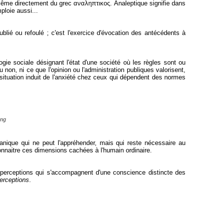
même directement du grec αναληπτικος. Analeptique signifie dans
ploie aussi...
ié ou refoulé ; c'est l'exercice d'évocation des antécédents à
ie sociale désignant l'état d'une société où les règles sont ou
on, ni ce que l'opinion ou l'administration publiques valorisent,
situation induit de l'anxiété chez ceux qui dépendent des normes
ang
rganique qui ne peut l'appréhender, mais qui reste nécessaire au
 connaitre ces dimensions cachées à l'humain ordinaire.
 perceptions qui s'accompagnent d'une conscience distincte des
perceptions
.