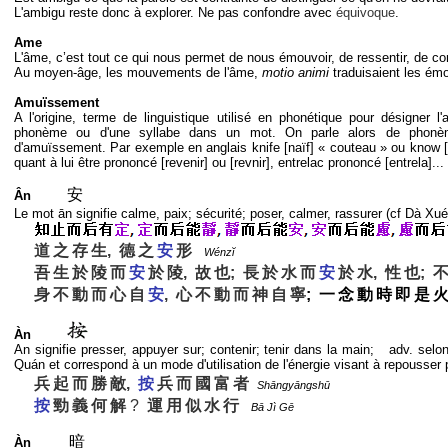
L'ambigu reste donc à explorer. Ne pas confondre avec
équivoque
.
Ame
L'âme, c’est tout ce qui nous permet de nous émouvoir, de ressentir, de c
Au moyen-âge, les mouvements de l'âme,
motio animi
traduisaient les émo
Amuïssement
A l'origine, terme de linguistique utilisé en phonétique pour désigner l'
phonème ou d'une syllabe dans un mot. On parle alors de phonème 
d'amuïssement. Par exemple en anglais knife [naïf] « couteau » ou know [n
quant à lui être prononcé [revenir] ou [revnir], entrelac prononcé [entrela]...
安
Ân
Le mot ān signifie calme, paix; sécurité; poser, calmer, rassurer (cf Dà Xu
道
之
存
生, 德
之
安
形
Wénzĭ
吾
生
於
陵
而
安
於
陵, 故
也; 長
於
水
而
安
於
水, 性
也; 
身
不
動
而
心
自
安
, 心
不
動
而
神
自
寧
; 一
念
動
時
即
是
火
Àn
An signifie presser, appuyer sur; contenir; tenir dans la main; adv. se
Quán et correspond à un mode d'utilisation de l'énergie visant à repousser 
兵
起
而
勝
敵,
按
兵
而
國
富
者
Shāngyāngshū
按
勁
義
何
解
?
運
用
似
水
行
Bā Jì Gē
暗
Àn