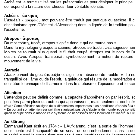
Archè est le terme utilisé par les présocratiques pour désigner le princi
correspond à la nature des choses, leur véritable identité.
Askésis - ἄσκησις
L'
askésis
-
ἄσκησις
, mot pouvant être traduit par pratique ou ascèse. Il c
christianisme grec (
Clément d'Alexandrie
) dans la lignée de la tradition phi
l'ascétisme.
Atropos - ἄτροπος
Du mot τρóπη, tropè, atropos signifie donc « qui ne tourne pas ».
Dans la mythologie grecque ancienne, atropos se traduit avantageusement 
Moires ne tournait plus quand le fil était coupé. Atropos est le nom de l
destin. Avec Atropos transparaît symboliquement la notion de rupture
mouvement de la vie.
Ataraxie
Ataraxie vient du grec ἀταραξία et signifie « absence de trouble ». La noti
tranquillité de l’âme ou de l'esprit, la quiétude qui résulte de la modération e
constitue le principe de l'harmonie dans le stoïcisme, l’épicurisme et le
sce
Attention
L'attention peut se définir comme la capacité d'appréhension par l'esprit, s
pensées parmi plusieurs autres qui apparaissent, mais seulement
confusé
Note
: Cette définition souligne deux dimensions importantes : les conditions d'accès à la c
« En portant son attention sur soi, il ne s'agissait pas de s'abstenir du monde et de cons
qu'on occupe dans le monde et le système de nécessités dans lequel on est inséré. »
Fou
Aufklärung
Emmanuel Kant écrit en 1784 : « L’Aufklärung, c’est la sortie de l’homme ho
de minorité est l’incapacité de se servir de son entendement sans la c