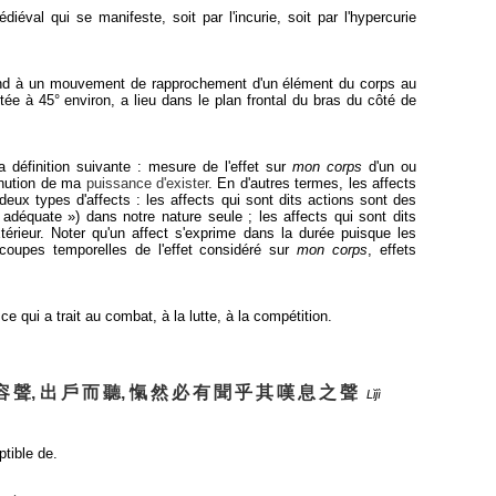
iéval qui se manifeste, soit par l'incurie, soit par l'hypercurie
spond à un mouvement de rapprochement d'un élément du corps au
tée à 45° environ, a lieu dans le plan frontal du bras du côté de
définition suivante : mesure de l'effet sur
mon corps
d'un ou
inution de ma
puissance d'exister
. En d'autres termes, les affects
deux types d'affects : les affects qui sont dits actions sont des
déquate ») dans notre nature seule ; les affects qui sont dits
érieur. Noter qu'un affect s'exprime dans la durée puisque les
coupes temporelles de l'effet considéré sur
mon corps
, effets
 qui a trait au combat, à la lutte, à la compétition.
容
聲, 出
戶
而
聽, 愾
然
必
有
聞
乎
其
嘆
息
之
聲
Lĭjì
ptible de.