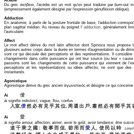
Acédie
Du grec ἀκήδεια, l'acédie est un mot qu'on peut traduire par burn-out méd
(empressement également désigné par l'expression génufléxion oblique).
Adduction
En anatomie, à partir de la posture frontale de base, l'adduction corre
plan sagittal médian. Au niveau du poignet l'
adduction
, généralement limi
l'auriculaire.
Affect
Le mot affect dérive du mot latin
affectus
dont Spinoza nous propose la 
plusieurs autres corps dans la durée en termes d'augmentation ou de dim
sont ce qui découle des perceptions et des représentations. Il considère 
changements dans cette puissance qui ont leur source (ou leur « cause a
passions sont les changements de cette puissance qui viennent de l’ext
perceptions et les représentations ou idées
affectio
, ne sont que des 
instantanés.
Agonistique
Agonistique dérive du grec ancien ἀγωνιστικóς et désigne ce qui concerne ce
僾
Ai
ài signifie indistinct, vague, flou, confus.
入室,
僾
然
必
有
見
乎
其
位, 周
還
出
戶, 肅
然
必
有
聞
乎
其
愛
Ai
ài signifie amour, affection; aimer; avoir le goût; avoir tendance, être susce
道
千
乘
之
國 : 敬
事
而
信, 節
用
而
愛
人, 使
民
以
時
Lúnyŭ