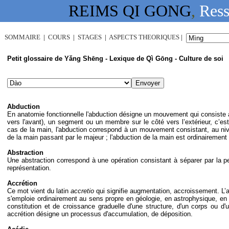
REIMS QI GONG
,
Ress
SOMMAIRE
|
COURS
|
STAGES
|
ASPECTS THEORIQUES
|
Petit glossaire de Yǎng Shēng - Lexique de Qì Gōng - Culture de soi
e
Abduction
En anatomie fonctionnelle l'abduction désigne un mouvement qui consiste à 
vers l'avant), un segment ou un membre sur le côté vers l’extérieur, c’est-
cas de la main, l'abduction correspond à un mouvement consistant, au nive
de la main passant par le majeur ; l'abduction de la main est ordinairement 
Abstraction
Une abstraction correspond à une opération consistant à séparer par la
représentation.
Accrétion
Ce mot vient du latin
accretio
qui signifie augmentation, accroissement. L’a
s'emploie ordinairement au sens propre en géologie, en astrophysique, en
constitution et de croissance graduelle d'une structure, d'un corps ou d
accrétion désigne un processus d'accumulation, de déposition.