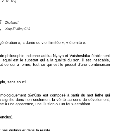
Yì Jīn Jīng
菌
Zhuāngzĭ
。
Xìng Zì Mìng Chū
énération », « durée de vie illimitée », « éternité ».
 de philosophie indienne astika Nyaya et Vaisheshika établissent
quel est le substrat qui a la qualité du son. Il est insécable,
tout ce qui a forme, tout ce qui est le produit d’une combinaison
rin, sans souci.
Etymologiquement ἀληθεια est composé à partir du mot lèthe qui
εια signifie donc non seulement la vérité au sens de dévoilement,
ose à une apparence, une illusion ou un faux-semblant.
encius).
 pas distinguer dans la réalité.