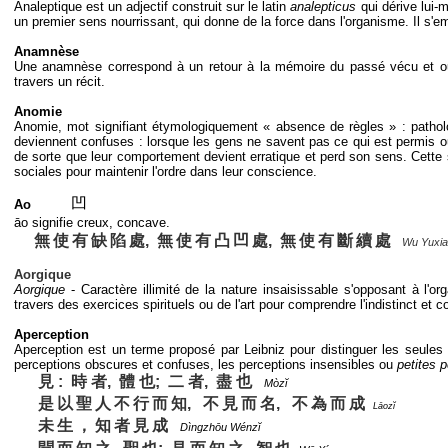
Analeptique est un adjectif construit sur le latin
analepticus
qui dérive lui-
un premier sens nourrissant, qui donne de la force dans l'organisme. Il s'em
Anamnèse
Une anamnèse correspond à un retour à la mémoire du passé vécu et oubl
travers un récit.
Anomie
Anomie, mot signifiant étymologiquement « absence de règles » : patholog
deviennent confuses : lorsque les gens ne savent pas ce qui est permis ou n
de sorte que leur comportement devient erratique et perd son sens. Cette 
sociales pour maintenir l'ordre dans leur conscience.
凹
Ao
āo signifie creux, concave.
無
使
有
缺
陷
處, 無
使
有
凸
凹
處, 無
使
有
斷
續
處
Wu Yuxi
Aorgique
Aorgique
- Caractère illimité de la nature insaisissable s'opposant à l'o
travers des exercices spirituels ou de l'art pour comprendre l'indistinct et
Aperception
Aperception est un terme proposé par Leibniz pour distinguer les seules
perceptions obscures et confuses, les perceptions insensibles ou
petites 
見 : 時 者, 體 也; 二 者, 盡 也
Mòzĭ
是
以
聖
人
不
行
而
知, 不
見
而
名, 不
為
而
成
Lāozĭ
未
生
，
知
者
見
成
Dìngzhōu Wénzĭ