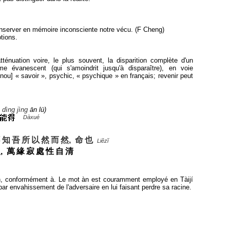
onserver en mémoire inconsciente notre vécu. (F Cheng)
tions.
atténuation voire, le plus souvent, la disparition complète d'un
évanescent (qui s'amoindrit jusqu'à disparaître), en voie
ou] « savoir », psychic, « psychique » en français; revenir peut
é
dìng
jìng
ān lü)
Dàxué
不
知
吾
所
以
然
而
然, 命
也
Liězĭ
, 萬
緣
寂
處
性
自
清
lon, conformément à. Le mot àn est couramment employé en Tàijí
par envahissement de l'adversaire en lui faisant perdre sa racine.