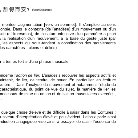
, 誰
得
而
安
?
Bodhidharma
n, montée, augmentation [vers un sommet]. Il s'emploie au sens
montée. Dans le contexte (de l'anadése) d'un mouvement ou d'un
tude (cf koresmos), de la nature intensive d'un paramètre a priori
t à la réalisation d'un mouvement, à la base du geste juste (par
e, les aspects qui sous-tendent la coordination des mouvements
s caractères - pleins et déliés).
 « temps fort » d'une phrase musicale
ncerne l'
action de lier
. L'anadesis recouvre les aspects actifs et
ntenir, de lier, de tendre, de nouer. En particulier, en écriture
aractère... Dans l'analyse du mouvement et notamment l'étude du
ractéristique, du point de vue du sujet, la manière de lier les
 processus de mise en action et de liaison musculaires exercées,
.
quelque chose d'élevé et de difficile à saisir dans les Ecritures :
iveau d'interprétation élevé et peu évident. Leibniz parle ainsi
'induction anagogique vise ainsi à essayer de saisir l'essence de