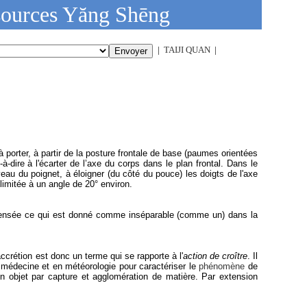
ources Yăng Shēng
|
TAIJI QUAN
|
t Exercices spirituels
- Dáo Yin
porter, à partir de la posture frontale de base (paumes orientées
à-dire à l'écarter de l’axe du corps dans le plan frontal. Dans le
au du poignet, à éloigner (du côté du pouce) les doigts de l'axe
limitée à un angle de 20° environ.
 pensée ce qui est donné comme inséparable (comme un) dans la
ccrétion est donc un terme qui se rapporte à l'
action de croître
. Il
 médecine et en météorologie pour caractériser le
phénomène
de
'un objet par capture et agglomération de matière. Par extension