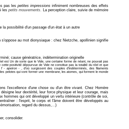
ns pas les
petites impressions
infiniment nombreuses des effets
ni les
petits mouvements
. La perception claire, suivie de mémoire
 la possibilité d'un passage d'un état à un autre
en s'oppose au mot dionysiaque : chez Nietzche, apollinien signifie
terminé; cause génératrice, indétermination originelle
éel est Un de sorte que le Vide, une certaine forme de néant, ne pouvait pas
cette positivité dépourvue de Vide ne constitue pas la totalité du réel et que
 l' -
apeiron
- , d'où surgissent des couples d'indéterminés, des filaments
s des pelotes qui vont former une membrane, les atomes, qui forment le monde
ciens l'excellence d'une chose ou d'un être vivant. Chez Homère
 désigne leur dextérité, leur force physique et leur courage, mais
ux hommes qui ont développé un vertu intérieure (contrôle de soi,
'entraîner : l'esprit, le corps et l'âme doivent être développés au
mémorisation, regard du dessus,...)
er, consolider.